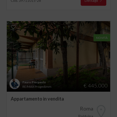
Dettagli
Cod. 39711015-28
NOVITÀ
Fauro Pierpaolo
€ 445.000
RE/MAX Progedimm
Appartamento in vendita
Roma
Balduina