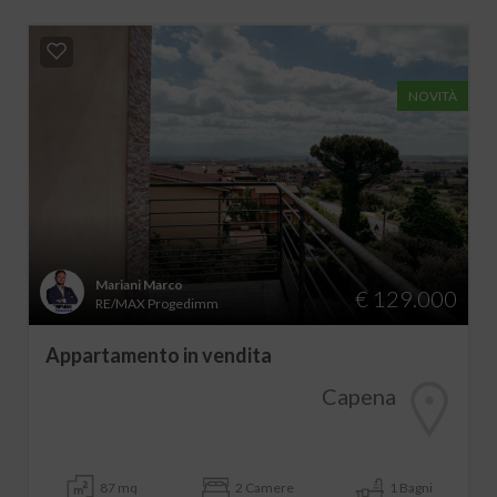
NOVITÀ
Mariani Marco
€ 129.000
RE/MAX Progedimm
Appartamento in vendita
Capena
87 mq
2 Camere
1 Bagni