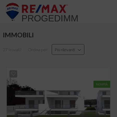
PROGEDIMM
IMMOBILI
27 trovati!
Ordina per:
Più rilevanti
NOVITÀ