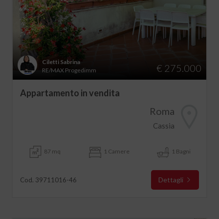
Ciletti Sabrina
€ 275.000
RE/MAX Progedimm
Appartamento in vendita
Roma
Cassia
87 mq
1 Camere
1 Bagni
Dettagli
Cod. 39711016-46