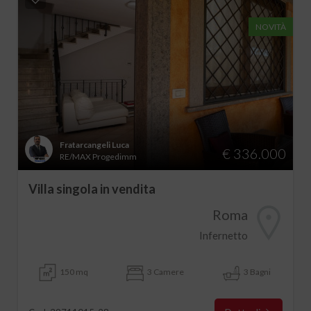
NOVITÀ
Fratarcangeli Luca
€ 336.000
RE/MAX Progedimm
Villa singola in vendita
Roma
Infernetto
150 mq
3 Camere
3 Bagni