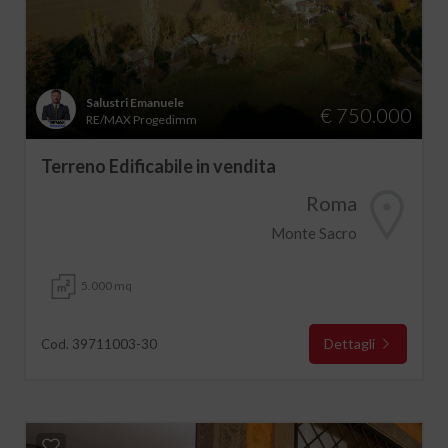
Salustri Emanuele
€ 750.000
RE/MAX Progedimm
Terreno Edificabile in vendita
Roma
Monte Sacro
5.000 mq
Dettagli
Cod. 39711003-30