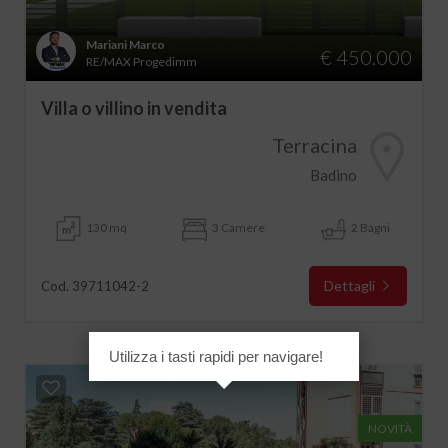
Mariani Marco
€ 450.000
RE/MAX Progedimm
Villa o villino in vendita
Terracina
Badino
130 mq
3 Camere
2 Bagni
Dettagli
Cod. 39711042-2
Utilizza i tasti rapidi per navigare!
NOVITÀ