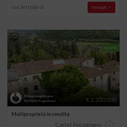
Dettagli
Cod. 39711003-31
NOVITÀ
Fratarcangeli Luca
€ 1.200.000
RE/MAX Progedimm
Multiproprietà in vendita
Castel Focognano