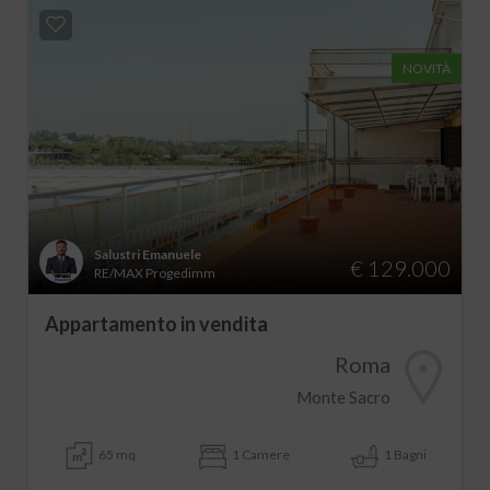
NOVITÀ
Salustri Emanuele
€ 129.000
RE/MAX Progedimm
Appartamento in vendita
Roma
Monte Sacro
65 mq
1 Camere
1 Bagni