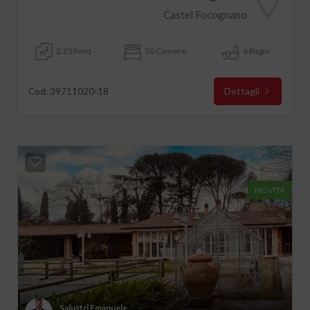
Castel Focognano
2.259 mq
30 Camere
6 Bagni
Dettagli
Cod. 39711020-18
NOVITÀ
Salustri Emanuele