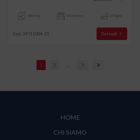
180 mq
3 Camere
2 Bagni
Dettagli
Cod. 39711004-23
1
2
...
HOME
CHI SIAMO