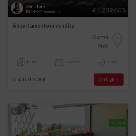
Cerini Ilaria
€ 1.239.000
RE/MAX Progedimm
Appartamento in vendita
Roma
Prati
170 mq
3 Camere
2 Bagni
Dettagli
Cod. 39711028-8
NOVITÀ