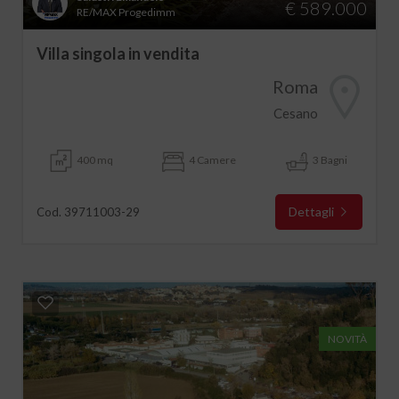
€ 589.000
RE/MAX Progedimm
Villa singola in vendita
Roma
Cesano
400 mq
4 Camere
3 Bagni
Dettagli
Cod. 39711003-29
NOVITÀ