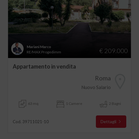
Mariani Marco
€ 209.000
RE/MAX Progedimm
Appartamento in vendita
Roma
Nuovo Salario
63 mq
1 Camere
2 Bagni
Dettagli
Cod. 39711021-10