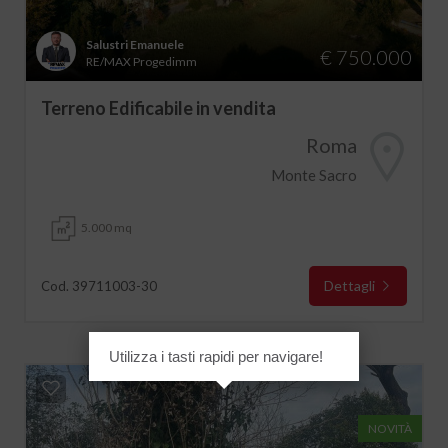
Salustri Emanuele
€ 750.000
RE/MAX Progedimm
Terreno Edificabile in vendita
Roma
Monte Sacro
5.000 mq
Dettagli
Cod. 39711003-30
Utilizza i tasti rapidi per navigare!
NOVITÀ